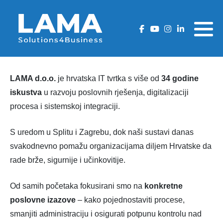
Zašto LAFMS DMS?
AcheroDMS Cloud rješenje
ArcheroDMS Cloud
LaFMS DMS
Cjenik Hrvatska
LaFMS DMS rješenje
Funkcionalnosti
LaFMS DMS
ArcheroDMS Cloud
Cjenik Crna Gora
LAMA d.o.o.
je hrvatska IT tvrtka s više od
34 godine
Fukcionalnosti
Security
Cjenik BiH
iskustva
u razvoju poslovnih rješenja, digitalizaciji
procesa i sistemskoj integraciji.
Security
Cjenik Srbija
S uredom u Splitu i Zagrebu, dok naši sustavi danas
Cjenik Slovenija
svakodnevno pomažu organizacijama diljem Hrvatske da
rade brže, sigurnije i učinkovitije.
Od samih početaka fokusirani smo na
konkretne
poslovne izazove
– kako pojednostaviti procese,
smanjiti administraciju i osigurati potpunu kontrolu nad