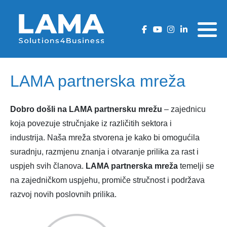
Zašto LAFMS DMS?
AcheroDMS Cloud rješenje
ArcheroDMS Cloud
LaFMS DMS
Cjenik Hrvatska
LaFMS DMS rješenje
Funkcionalnosti
LaFMS DMS
ArcheroDMS Cloud
Cjenik Crna Gora
LAMA partnerska mreža
Fukcionalnosti
Security
Cjenik BiH
Dobro došli na LAMA partnersku mrežu
– zajednicu
Security
Cjenik Srbija
koja povezuje stručnjake iz različitih sektora i
industrija. Naša mreža stvorena je kako bi omogućila
Cjenik Slovenija
suradnju, razmjenu znanja i otvaranje prilika za rast i
uspjeh svih članova.
LAMA partnerska mreža
temelji se
na zajedničkom uspjehu, promiče stručnost i podržava
razvoj novih poslovnih prilika.