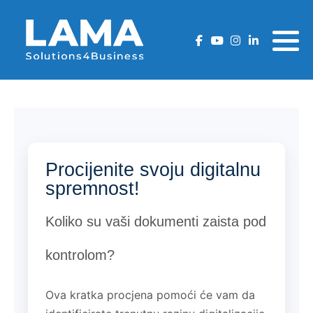
Zašto LAFMS DMS?
AcheroDMS Cloud rješenje
ArcheroDMS Cloud
LaFMS DMS
Cjenik Hrvatska
LaFMS DMS rješenje
Funkcionalnosti
LaFMS DMS
ArcheroDMS Cloud
Cjenik Crna Gora
Fukcionalnosti
Security
Cjenik BiH
Security
Cjenik Srbija
Procijenite svoju digitalnu
spremnost!
Cjenik Slovenija
Koliko su vaši dokumenti zaista pod
kontrolom?
Ova kratka procjena pomoći će vam da