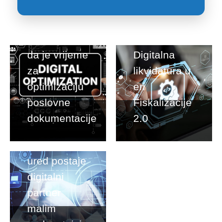
5 znakova
da je vrijeme
Digitalna
za
likvidatura u
optimizaciju
eri
poslovne
Fiskalizacije
dokumentacije
2.0
Kako
računovodstveni
ured postaje
digitalni
partner
malim